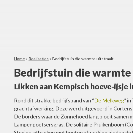
Home
»
Realisaties
»
Bedrijfstuin die warmte uitstraalt
Bedrijfstuin die warmte 
Likken aan Kempisch hoeve-ijsje i
Rond dit strakke bedrijfspand van “
De Melkweg
” i
grachtafwerking. Deze werd uitgevoerd in Cortensta
De borders waar de Zonnehoed lang bloeit samen 
Lampenpoetsersgras. De solitaire Pruikenboom (Cotin
Stevige zitbanken met houten afwerking bieden de b