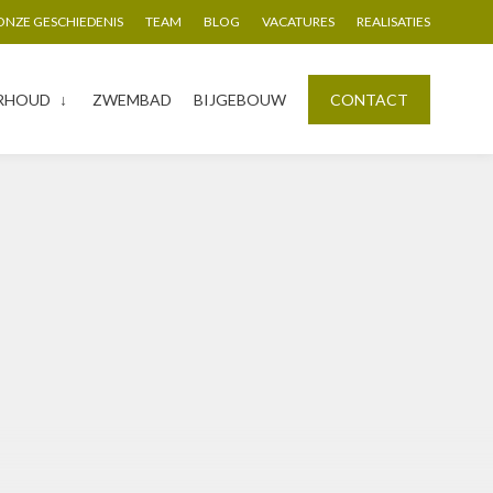
ONZE GESCHIEDENIS
TEAM
BLOG
VACATURES
REALISATIES
RHOUD
ZWEMBAD
BIJGEBOUW
CONTACT