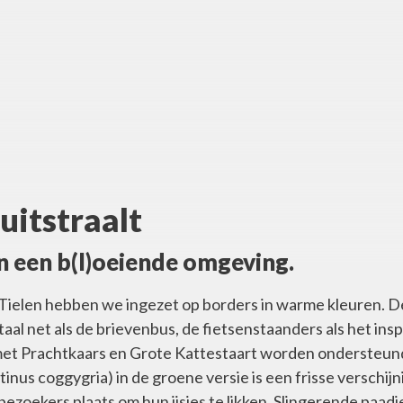
TEAM
BLOG
VACATURES
REALISATIES
uitstraalt
n een b(l)oeiende omgeving.
n Tielen hebben we ingezet op borders in warme kleuren. De
al net als de brievenbus, de fietsenstaanders als het in
met Prachtkaars en Grote Kattestaart worden ondersteun
us coggygria) in de groene versie is een frisse verschijn
ezoekers plaats om hun ijsjes te likken. Slingerende paad