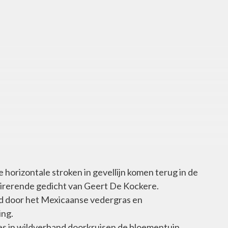
 horizontale stroken in gevellijn komen terug in de
spirerende gedicht van Geert De Kockere.
d door het Mexicaanse vedergras en
ing.
jes in wildverband doorkruisen de bloementuin.